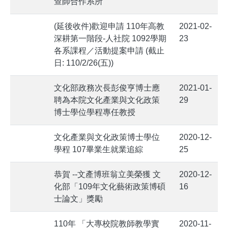
524a0.png):
查師合作系所
failed
to
(延後收件)歡迎申請 110年高教
2021-02-
open
深耕第一階段-人社院 1092學期
23
stream:
各系課程／活動提案申請 (截止
No
日: 110/2/26(五))
such
file or
文化部政務次長彭俊亨博士應
2021-01-
directory
聘為本院文化產業與文化政策
29
in
博士學位學程專任教授
/home/aaaymg2tw/public_html/hs.yzu.edu.tw/list.php
on line
文化產業與文化政策博士學位
2020-12-
495
學程 107畢業生就業追綜
25
/>
恭賀 --文產博班翁立美榮獲 文
2020-12-
化部「109年文化藝術政策博碩
16
士論文」獎勵
110年 「大專校院教師教學實
2020-11-