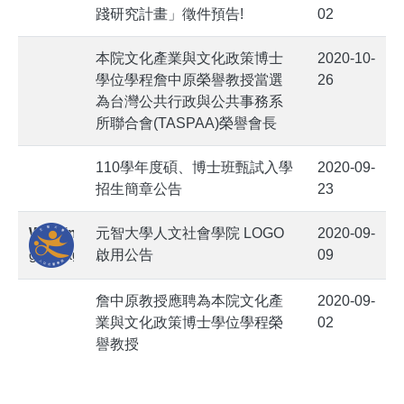
踐研究計畫」徵件預告!
02
本院文化產業與文化政策博士
2020-10-
學位學程詹中原榮譽教授當選
26
為台灣公共行政與公共事務系
所聯合會(TASPAA)榮譽會長
110學年度碩、博士班甄試入學
2020-09-
招生簡章公告
23
Warning
:
元智大學人文社會學院 LOGO
2020-09-
getimagesize(20200909-
啟用公告
09
9d83e.png):
failed
詹中原教授應聘為本院文化產
2020-09-
to
業與文化政策博士學位學程榮
02
open
譽教授
stream:
No