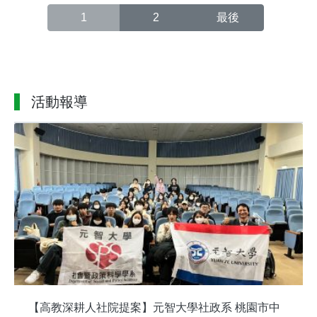
such
1
2
最後
file or
directory
in
/home/aaaymg2tw/public_html/hs.yzu.edu.tw/list.php
on line
活動報導
495
/>
【高教深耕人社院提案】元智大學社政系 桃園市中