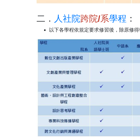
二．
人社院
跨院/系
學程
：
以下各學程依規定要求修習後，除原修得