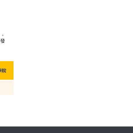
）。
頒發