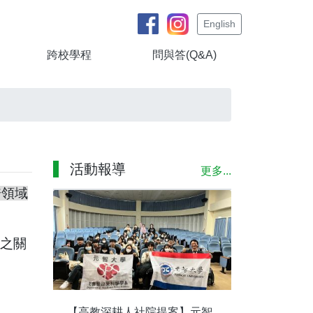
English
跨校學程
問與答(Q&A)
活動報導
更多...
跨領域
之關
【高教深耕人社院提案】元智