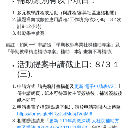
補助類別有以下項目：
多元教學課程或活動（與課程
/
參與社區連結相關）
議題導向或數位應用課程/ 工作坊(每次3小時，3-4次
計9-12小時)
鼓勵學生參賽
備註：如同一件申請獲「學期教師專業社群補助專案」及
「學期教學精進補助專案」補助，本計畫將不再補助。
活動提案申請截止日: ８/３１
(三).
申請方式:
請先將
計畫構想及
更新-電子申請表V2.1
上
傳申請網頁，紙本可待單位主管簽核後，補送
簽核後
紙本即可
申請書電子檔
(請點選下載
)
，請於申請期限內上傳至
https://forms.gle/NRzJsdMosjJVujMj6
相關辦法請見「
更新-111年高教深耕-人社院補助方
向及辦法 202208 ver2.1(1111學期)
」(請點選下載)，